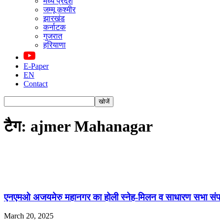
मध्य प्रदेश
जम्मू कश्मीर
झारखंड
कर्नाटक
गुजरात
हरियाणा
E-Paper
EN
Contact
टैग: ajmer Mahanagar
एनएमओ अजयमेरु महानगर का होली स्नेह-मिलन व साधारण सभा संप
March 20, 2025