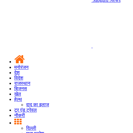
Sabguru News
मनोरंजन
देश
विदेश
राजस्थान
बिजनस
खेल
हेल्थ
दाद का इलाज
टूर एंड ट्रेवल
नौकरी
दिल्ली