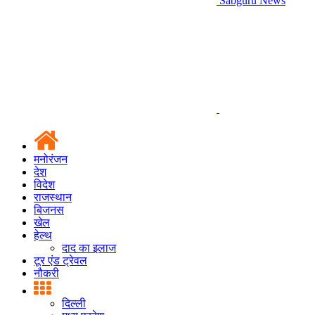
Sabguru News
मनोरंजन
देश
विदेश
राजस्थान
बिजनस
खेल
हेल्थ
दाद का इलाज
टूर एंड ट्रेवल
नौकरी
दिल्ली