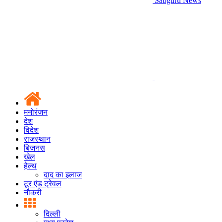
Sabguru News
मनोरंजन
देश
विदेश
राजस्थान
बिजनस
खेल
हेल्थ
दाद का इलाज
टूर एंड ट्रेवल
नौकरी
दिल्ली