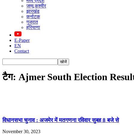
मध्य प्रदेश
जम्मू कश्मीर
झारखंड
कर्नाटक
गुजरात
हरियाणा
E-Paper
EN
Contact
टैग: Ajmer South Election Resul
विधानसभा चुनाव : अजमेर में मतगणना रविवार सुबह 8 बजे से
November 30, 2023