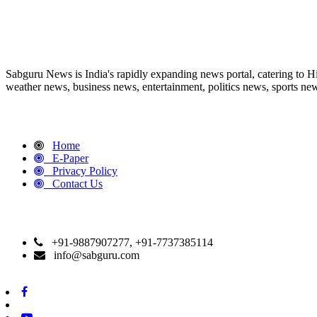
ABOUT US
Sabguru News is India's rapidly expanding news portal, catering to H
weather news, business news, entertainment, politics news, sports news
QUICK LINKS
Home
E-Paper
Privacy Policy
Contact Us
CONTACT DETAILS
+91-9887907277, +91-7737385114
info@sabguru.com