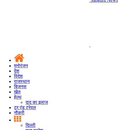
Sabguru News
मनोरंजन
देश
विदेश
राजस्थान
बिजनस
खेल
हेल्थ
दाद का इलाज
टूर एंड ट्रेवल
नौकरी
दिल्ली