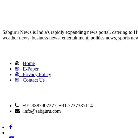
ABOUT US
Sabguru News is India's rapidly expanding news portal, catering to H
weather news, business news, entertainment, politics news, sports news
QUICK LINKS
Home
E-Paper
Privacy Policy
Contact Us
CONTACT DETAILS
+91-9887907277, +91-7737385114
info@sabguru.com