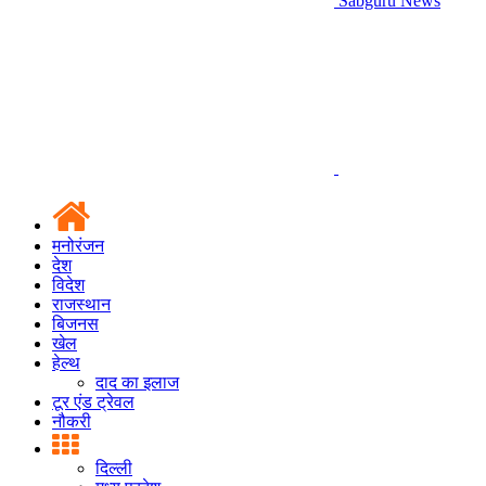
Sabguru News
मनोरंजन
देश
विदेश
राजस्थान
बिजनस
खेल
हेल्थ
दाद का इलाज
टूर एंड ट्रेवल
नौकरी
दिल्ली