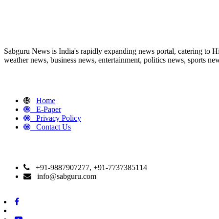
ABOUT US
Sabguru News is India's rapidly expanding news portal, catering to H
weather news, business news, entertainment, politics news, sports news
QUICK LINKS
Home
E-Paper
Privacy Policy
Contact Us
CONTACT DETAILS
+91-9887907277, +91-7737385114
info@sabguru.com