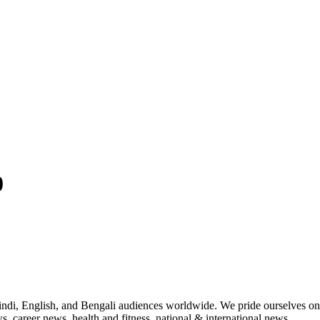
0
indi, English, and Bengali audiences worldwide. We pride ourselves on 
, career news, health and fitness, national & international news.