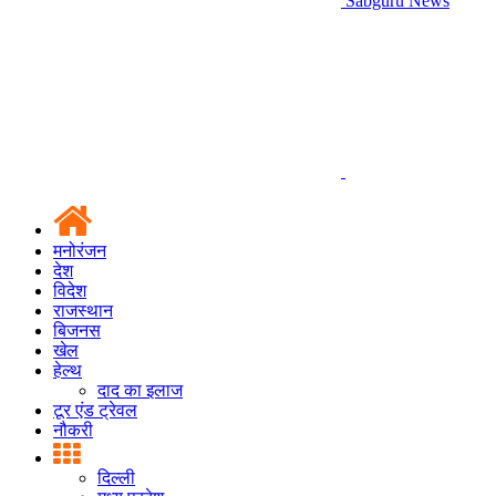
Sabguru News
मनोरंजन
देश
विदेश
राजस्थान
बिजनस
खेल
हेल्थ
दाद का इलाज
टूर एंड ट्रेवल
नौकरी
दिल्ली