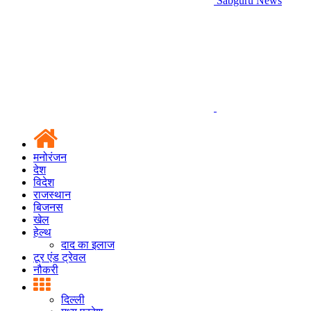
Sabguru News
मनोरंजन
देश
विदेश
राजस्थान
बिजनस
खेल
हेल्थ
दाद का इलाज
टूर एंड ट्रेवल
नौकरी
दिल्ली