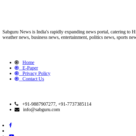
ABOUT US
Sabguru News is India's rapidly expanding news portal, catering to H
weather news, business news, entertainment, politics news, sports news
QUICK LINKS
Home
E-Paper
Privacy Policy
Contact Us
CONTACT DETAILS
+91-9887907277, +91-7737385114
info@sabguru.com