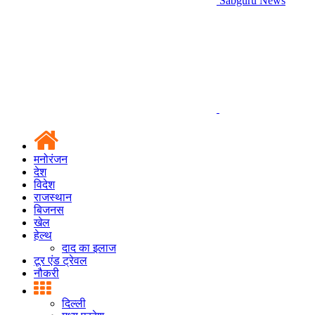
Sabguru News
मनोरंजन
देश
विदेश
राजस्थान
बिजनस
खेल
हेल्थ
दाद का इलाज
टूर एंड ट्रेवल
नौकरी
दिल्ली