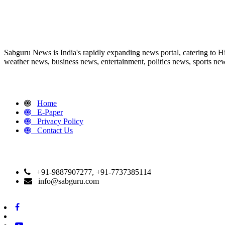
ABOUT US
Sabguru News is India's rapidly expanding news portal, catering to H
weather news, business news, entertainment, politics news, sports news
QUICK LINKS
Home
E-Paper
Privacy Policy
Contact Us
CONTACT DETAILS
+91-9887907277, +91-7737385114
info@sabguru.com