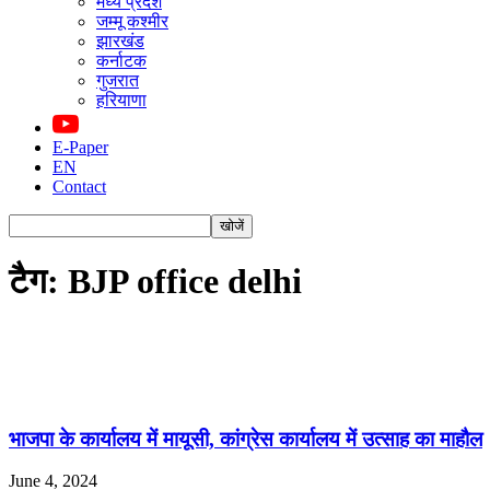
मध्य प्रदेश
जम्मू कश्मीर
झारखंड
कर्नाटक
गुजरात
हरियाणा
E-Paper
EN
Contact
टैग: BJP office delhi
भाजपा के कार्यालय में मायूसी, कांग्रेस कार्यालय में उत्साह का माहौल
June 4, 2024