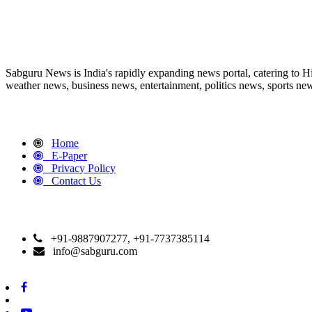
ABOUT US
Sabguru News is India's rapidly expanding news portal, catering to H
weather news, business news, entertainment, politics news, sports news
QUICK LINKS
Home
E-Paper
Privacy Policy
Contact Us
CONTACT DETAILS
+91-9887907277, +91-7737385114
info@sabguru.com