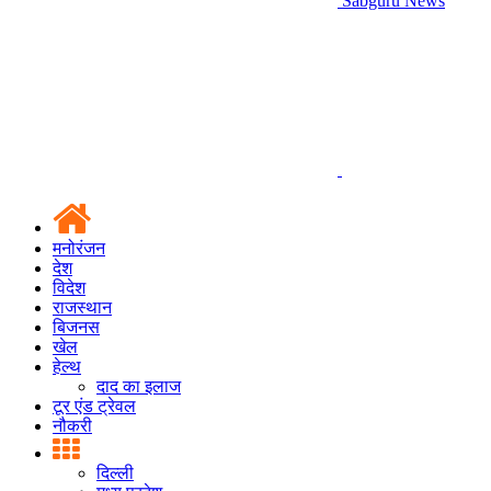
Sabguru News
मनोरंजन
देश
विदेश
राजस्थान
बिजनस
खेल
हेल्थ
दाद का इलाज
टूर एंड ट्रेवल
नौकरी
दिल्ली