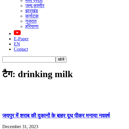
मध्य प्रदेश
जम्मू कश्मीर
झारखंड
कर्नाटक
गुजरात
हरियाणा
E-Paper
EN
Contact
टैग: drinking milk
जयपुर में शराब की दुकानों के बाहर दूध पीकर मनाया नववर्ष
December 31, 2023