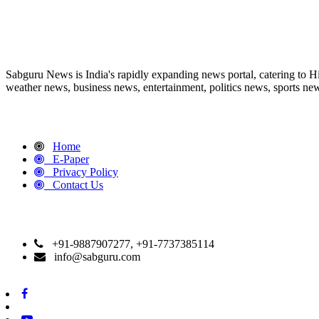
ABOUT US
Sabguru News is India's rapidly expanding news portal, catering to H
weather news, business news, entertainment, politics news, sports news
QUICK LINKS
Home
E-Paper
Privacy Policy
Contact Us
CONTACT DETAILS
+91-9887907277, +91-7737385114
info@sabguru.com