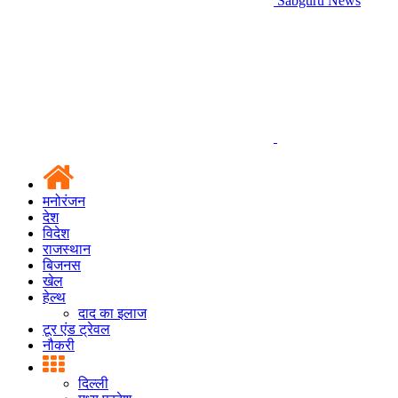
Sabguru News
मनोरंजन
देश
विदेश
राजस्थान
बिजनस
खेल
हेल्थ
दाद का इलाज
टूर एंड ट्रेवल
नौकरी
दिल्ली