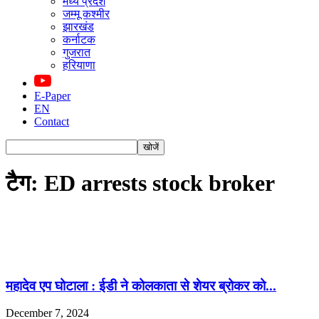
मध्य प्रदेश
जम्मू कश्मीर
झारखंड
कर्नाटक
गुजरात
हरियाणा
E-Paper
EN
Contact
टैग: ED arrests stock broker
महादेव एप घोटाला : ईडी ने कोलकाता से शेयर ब्रोकर को...
December 7, 2024