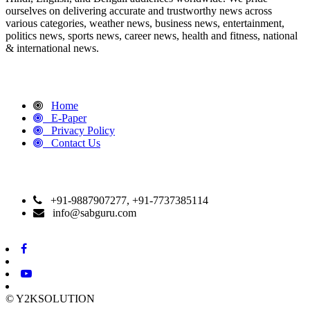
ourselves on delivering accurate and trustworthy news across
various categories, weather news, business news, entertainment,
politics news, sports news, career news, health and fitness, national
& international news.
QUICK LINKS
Home
E-Paper
Privacy Policy
Contact Us
CONTACT DETAILS
+91-9887907277, +91-7737385114
info@sabguru.com
© Y2KSOLUTION