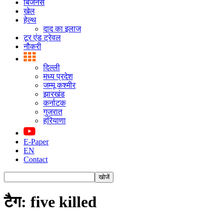
बिजनस
खेल
हेल्थ
दाद का इलाज
टूर एंड ट्रेवल
नौकरी
दिल्ली
मध्य प्रदेश
जम्मू कश्मीर
झारखंड
कर्नाटक
गुजरात
हरियाणा
E-Paper
EN
Contact
टैग: five killed