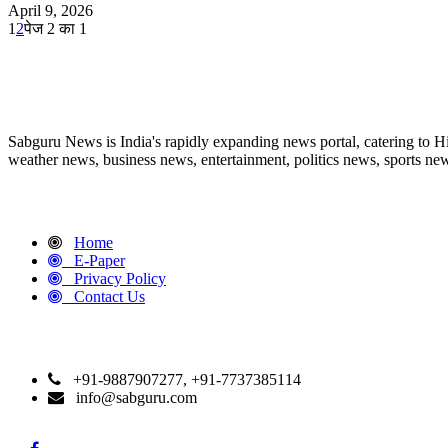
April 9, 2026
1
2
पेज 2 का 1
ABOUT US
Sabguru News is India's rapidly expanding news portal, catering to H
weather news, business news, entertainment, politics news, sports news
QUICK LINKS
Home
E-Paper
Privacy Policy
Contact Us
CONTACT DETAILS
+91-9887907277, +91-7737385114
info@sabguru.com