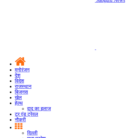
Sabguru News
मनोरंजन
देश
विदेश
राजस्थान
बिजनस
खेल
हेल्थ
दाद का इलाज
टूर एंड ट्रेवल
नौकरी
दिल्ली