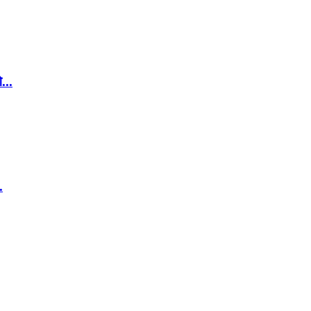
...
.