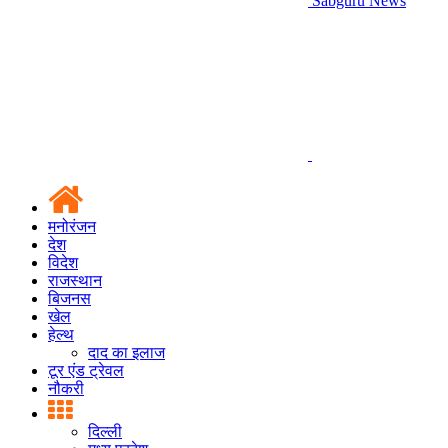
Sabguru News
मनोरंजन
देश
विदेश
राजस्थान
बिजनस
खेल
हेल्थ
दाद का इलाज
टूर एंड ट्रेवल
नौकरी
दिल्ली