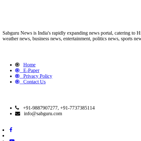
ABOUT US
Sabguru News is India's rapidly expanding news portal, catering to H
weather news, business news, entertainment, politics news, sports news
QUICK LINKS
Home
E-Paper
Privacy Policy
Contact Us
CONTACT DETAILS
+91-9887907277, +91-7737385114
info@sabguru.com