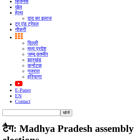
बिजनस
खेल
हेल्थ
दाद का इलाज
टूर एंड ट्रेवल
नौकरी
दिल्ली
मध्य प्रदेश
जम्मू कश्मीर
झारखंड
कर्नाटक
गुजरात
हरियाणा
E-Paper
EN
Contact
टैग: Madhya Pradesh assembly