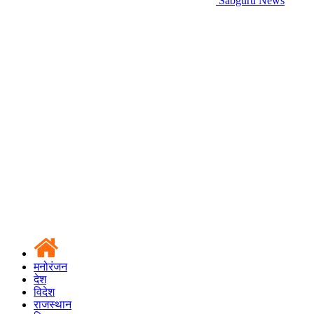
Sabguru News
मनोरंजन
देश
विदेश
राजस्थान