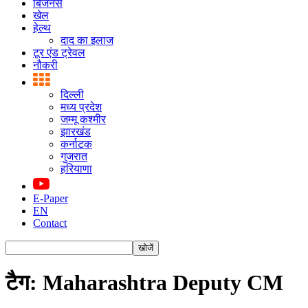
बिजनस
खेल
हेल्थ
दाद का इलाज
टूर एंड ट्रेवल
नौकरी
दिल्ली
मध्य प्रदेश
जम्मू कश्मीर
झारखंड
कर्नाटक
गुजरात
हरियाणा
E-Paper
EN
Contact
टैग: Maharashtra Deputy CM