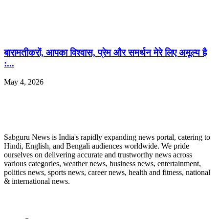
बारामतीकरों, आपका विश्वास, प्रेम और समर्थन मेरे लिए अमूल्य है
:...
May 4, 2026
ABOUT US
Sabguru News is India's rapidly expanding news portal, catering to
Hindi, English, and Bengali audiences worldwide. We pride
ourselves on delivering accurate and trustworthy news across
various categories, weather news, business news, entertainment,
politics news, sports news, career news, health and fitness, national
& international news.
QUICK LINKS