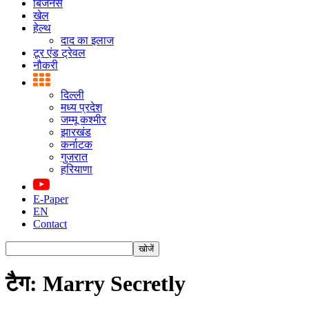
बिजनस
खेल
हेल्थ
दाद का इलाज
टूर एंड ट्रेवल
नौकरी
दिल्ली
मध्य प्रदेश
जम्मू कश्मीर
झारखंड
कर्नाटक
गुजरात
हरियाणा
E-Paper
EN
Contact
टैग: Marry Secretly