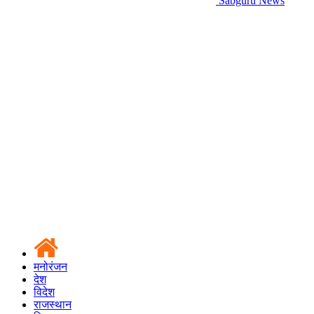
Sabguru News
मनोरंजन
देश
विदेश
राजस्थान