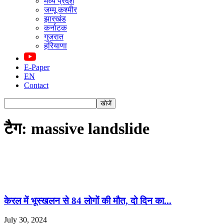
मध्य प्रदेश
जम्मू कश्मीर
झारखंड
कर्नाटक
गुजरात
हरियाणा
E-Paper
EN
Contact
टैग: massive landslide
केरल में भूस्खलन से 84 लोगों की मौत, दो दिन का...
July 30, 2024