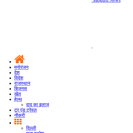
Sabguru News
मनोरंजन
देश
विदेश
राजस्थान
बिजनस
खेल
हेल्थ
दाद का इलाज
टूर एंड ट्रेवल
नौकरी
दिल्ली