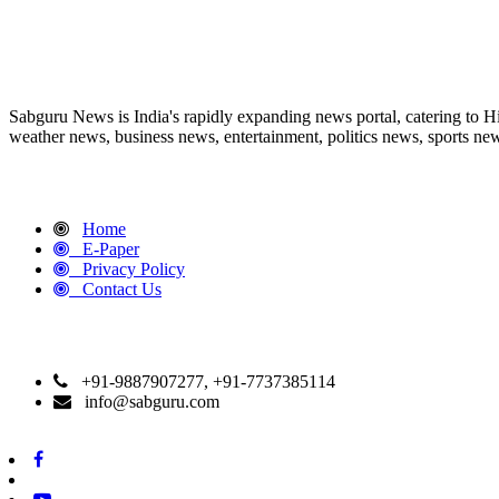
ABOUT US
Sabguru News is India's rapidly expanding news portal, catering to H
weather news, business news, entertainment, politics news, sports news
QUICK LINKS
Home
E-Paper
Privacy Policy
Contact Us
CONTACT DETAILS
+91-9887907277, +91-7737385114
info@sabguru.com