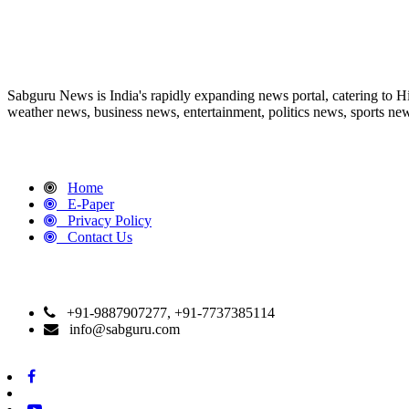
ABOUT US
Sabguru News is India's rapidly expanding news portal, catering to H
weather news, business news, entertainment, politics news, sports news
QUICK LINKS
Home
E-Paper
Privacy Policy
Contact Us
CONTACT DETAILS
+91-9887907277, +91-7737385114
info@sabguru.com