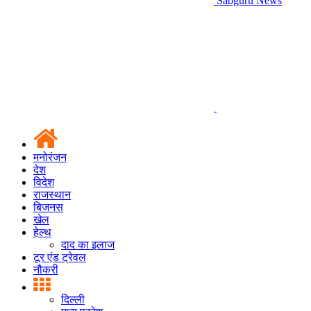
Sabguru News
मनोरंजन
देश
विदेश
राजस्थान
बिजनस
खेल
हेल्थ
दाद का इलाज
टूर एंड ट्रेवल
नौकरी
दिल्ली