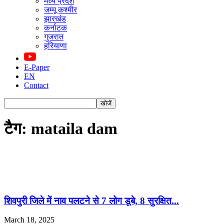
मध्य प्रदेश
जम्मू कश्मीर
झारखंड
कर्नाटक
गुजरात
हरियाणा
E-Paper
EN
Contact
टैग: mataila dam
शिवपुरी जिले में नाव पलटने से 7 लोग डूबे, 8 सुरक्षित...
March 18, 2025