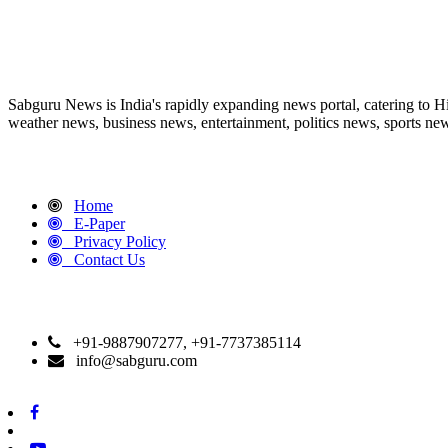
ABOUT US
Sabguru News is India's rapidly expanding news portal, catering to H
weather news, business news, entertainment, politics news, sports news
QUICK LINKS
Home
E-Paper
Privacy Policy
Contact Us
CONTACT DETAILS
+91-9887907277, +91-7737385114
info@sabguru.com