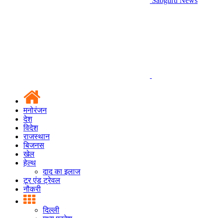
Sabguru News
मनोरंजन
देश
विदेश
राजस्थान
बिजनस
खेल
हेल्थ
दाद का इलाज
टूर एंड ट्रेवल
नौकरी
दिल्ली