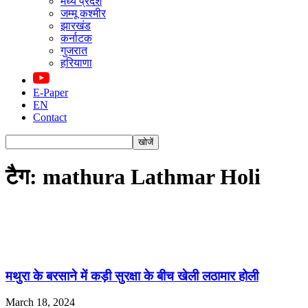
मध्य प्रदेश
जम्मू कश्मीर
झारखंड
कर्नाटक
गुजरात
हरियाणा
E-Paper
EN
Contact
टैग: mathura Lathmar Holi
मथुरा के बरसाने में कड़ी सुरक्षा के बीच खेली लठामार होली
March 18, 2024