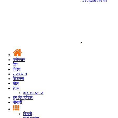
Sabguru News
मनोरंजन
देश
विदेश
राजस्थान
बिजनस
खेल
हेल्थ
दाद का इलाज
टूर एंड ट्रेवल
नौकरी
दिल्ली