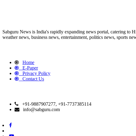
ABOUT US
Sabguru News is India's rapidly expanding news portal, catering to H
weather news, business news, entertainment, politics news, sports news
QUICK LINKS
Home
E-Paper
Privacy Policy
Contact Us
CONTACT DETAILS
+91-9887907277, +91-7737385114
info@sabguru.com