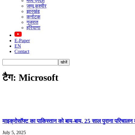
मध्य प्रदेश
जम्मू कश्मीर
झारखंड
कर्नाटक
गुजरात
हरियाणा
E-Paper
EN
Contact
टैग: Microsoft
माइक्रोसॉफ्ट का पाकिस्तान को बाय-बाय, 25 साल पुराना परिचालन 
July 5, 2025