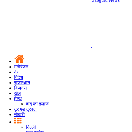
Sabguru News
मनोरंजन
देश
विदेश
राजस्थान
बिजनस
खेल
हेल्थ
दाद का इलाज
टूर एंड ट्रेवल
नौकरी
दिल्ली