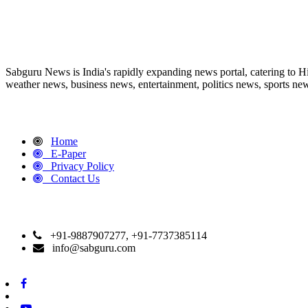
ABOUT US
Sabguru News is India's rapidly expanding news portal, catering to H
weather news, business news, entertainment, politics news, sports news
QUICK LINKS
Home
E-Paper
Privacy Policy
Contact Us
CONTACT DETAILS
+91-9887907277, +91-7737385114
info@sabguru.com