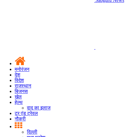
Sabguru News
मनोरंजन
देश
विदेश
राजस्थान
बिजनस
खेल
हेल्थ
दाद का इलाज
टूर एंड ट्रेवल
नौकरी
दिल्ली