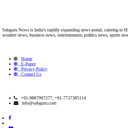
ABOUT US
Sabguru News is India's rapidly expanding news portal, catering to H
weather news, business news, entertainment, politics news, sports news
QUICK LINKS
Home
E-Paper
Privacy Policy
Contact Us
CONTACT DETAILS
+91-9887907277, +91-7737385114
info@sabguru.com