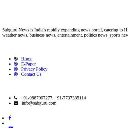
ABOUT US
Sabguru News is India's rapidly expanding news portal, catering to H
weather news, business news, entertainment, politics news, sports news
QUICK LINKS
Home
E-Paper
Privacy Policy
Contact Us
CONTACT DETAILS
+91-9887907277, +91-7737385114
info@sabguru.com