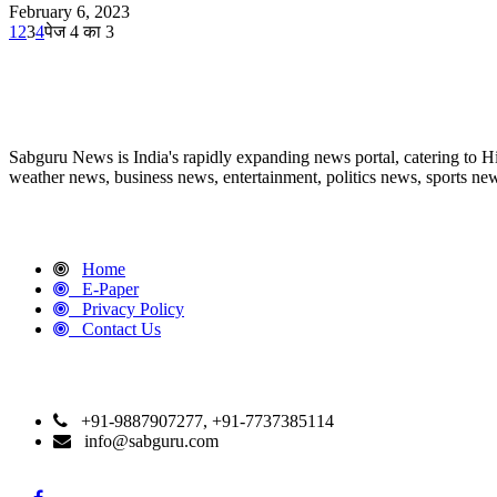
February 6, 2023
1
2
3
4
पेज 4 का 3
ABOUT US
Sabguru News is India's rapidly expanding news portal, catering to H
weather news, business news, entertainment, politics news, sports news
QUICK LINKS
Home
E-Paper
Privacy Policy
Contact Us
CONTACT DETAILS
+91-9887907277, +91-7737385114
info@sabguru.com