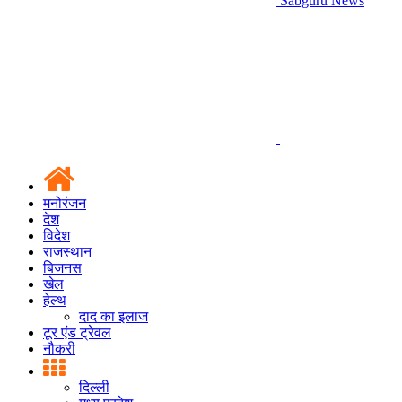
Sabguru News
मनोरंजन
देश
विदेश
राजस्थान
बिजनस
खेल
हेल्थ
दाद का इलाज
टूर एंड ट्रेवल
नौकरी
दिल्ली