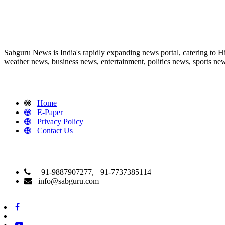
ABOUT US
Sabguru News is India's rapidly expanding news portal, catering to H
weather news, business news, entertainment, politics news, sports news
QUICK LINKS
Home
E-Paper
Privacy Policy
Contact Us
CONTACT DETAILS
+91-9887907277, +91-7737385114
info@sabguru.com