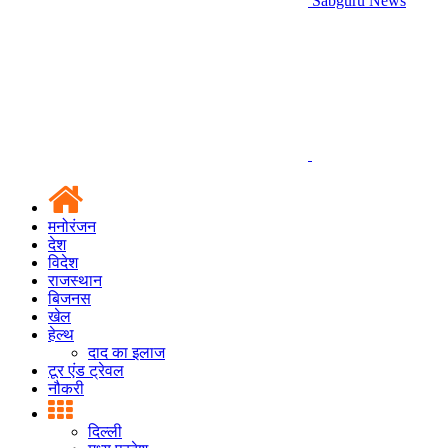
Sabguru News
मनोरंजन
देश
विदेश
राजस्थान
बिजनस
खेल
हेल्थ
दाद का इलाज
टूर एंड ट्रेवल
नौकरी
दिल्ली