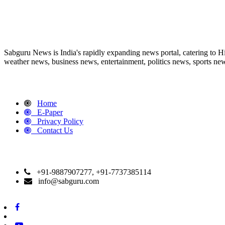
ABOUT US
Sabguru News is India's rapidly expanding news portal, catering to H
weather news, business news, entertainment, politics news, sports news
QUICK LINKS
Home
E-Paper
Privacy Policy
Contact Us
CONTACT DETAILS
+91-9887907277, +91-7737385114
info@sabguru.com