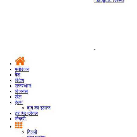
Sabguru News
मनोरंजन
देश
विदेश
राजस्थान
बिजनस
खेल
हेल्थ
दाद का इलाज
टूर एंड ट्रेवल
नौकरी
दिल्ली