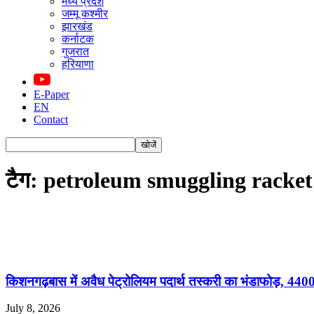
मध्य प्रदेश
जम्मू कश्मीर
झारखंड
कर्नाटक
गुजरात
हरियाणा
E-Paper
EN
Contact
टैग: petroleum smuggling racket
किशनगढ़बास में अवैध पेट्रोलियम पदार्थ तस्करी का भंडाफोड़, 4400
July 8, 2026