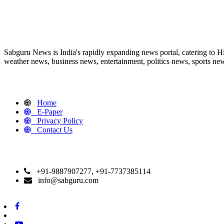
ABOUT US
Sabguru News is India's rapidly expanding news portal, catering to H
weather news, business news, entertainment, politics news, sports news
QUICK LINKS
Home
E-Paper
Privacy Policy
Contact Us
CONTACT DETAILS
+91-9887907277, +91-7737385114
info@sabguru.com