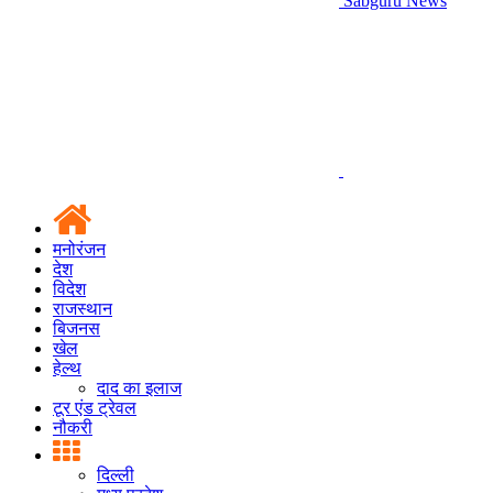
Sabguru News
मनोरंजन
देश
विदेश
राजस्थान
बिजनस
खेल
हेल्थ
दाद का इलाज
टूर एंड ट्रेवल
नौकरी
दिल्ली