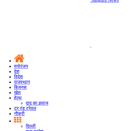
Sabguru News
मनोरंजन
देश
विदेश
राजस्थान
बिजनस
खेल
हेल्थ
दाद का इलाज
टूर एंड ट्रेवल
नौकरी
दिल्ली