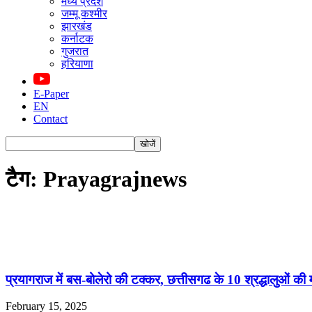
मध्य प्रदेश
जम्मू कश्मीर
झारखंड
कर्नाटक
गुजरात
हरियाणा
E-Paper
EN
Contact
टैग: Prayagrajnews
प्रयागराज में बस-बोलेरो की टक्कर, छत्तीसगढ के 10 श्रद्धालुओं की
February 15, 2025