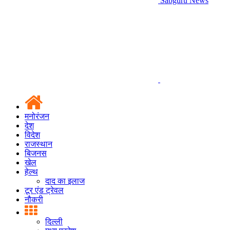
Sabguru News
मनोरंजन
देश
विदेश
राजस्थान
बिजनस
खेल
हेल्थ
दाद का इलाज
टूर एंड ट्रेवल
नौकरी
दिल्ली