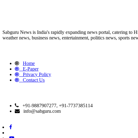
ABOUT US
Sabguru News is India's rapidly expanding news portal, catering to H
weather news, business news, entertainment, politics news, sports news
QUICK LINKS
Home
E-Paper
Privacy Policy
Contact Us
CONTACT DETAILS
+91-9887907277, +91-7737385114
info@sabguru.com