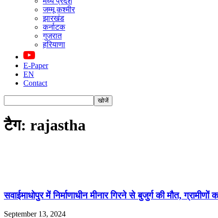
मध्य प्रदेश
जम्मू कश्मीर
झारखंड
कर्नाटक
गुजरात
हरियाणा
E-Paper
EN
Contact
टैग: rajastha
सवाईमाधोपुर में निर्माणाधीन मीनार गिरने से बुजुर्ग की मौत, ग्रामीणों क
September 13, 2024