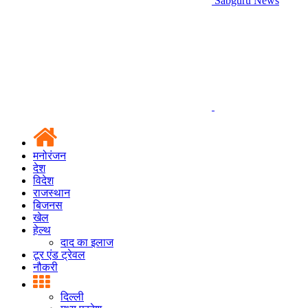
Sabguru News
मनोरंजन
देश
विदेश
राजस्थान
बिजनस
खेल
हेल्थ
दाद का इलाज
टूर एंड ट्रेवल
नौकरी
दिल्ली