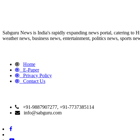
ABOUT US
Sabguru News is India's rapidly expanding news portal, catering to H
weather news, business news, entertainment, politics news, sports news
QUICK LINKS
Home
E-Paper
Privacy Policy
Contact Us
CONTACT DETAILS
+91-9887907277, +91-7737385114
info@sabguru.com