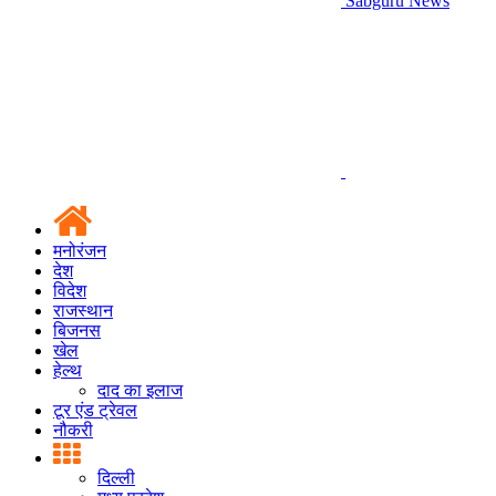
Sabguru News
मनोरंजन
देश
विदेश
राजस्थान
बिजनस
खेल
हेल्थ
दाद का इलाज
टूर एंड ट्रेवल
नौकरी
दिल्ली