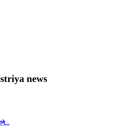
astriya news
ने...