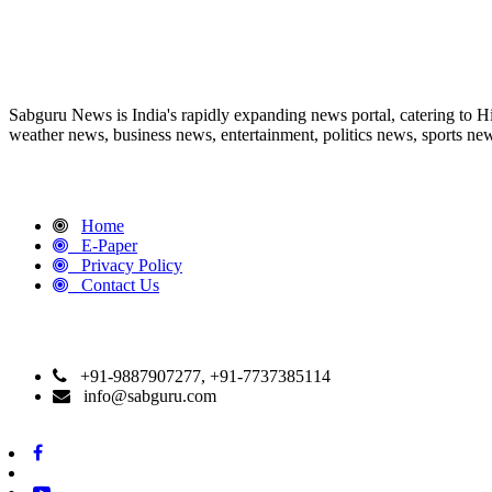
ABOUT US
Sabguru News is India's rapidly expanding news portal, catering to H
weather news, business news, entertainment, politics news, sports news
QUICK LINKS
Home
E-Paper
Privacy Policy
Contact Us
CONTACT DETAILS
+91-9887907277, +91-7737385114
info@sabguru.com