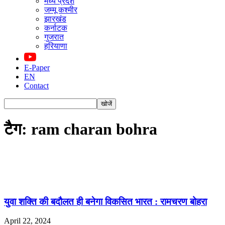
मध्य प्रदेश
जम्मू कश्मीर
झारखंड
कर्नाटक
गुजरात
हरियाणा
E-Paper
EN
Contact
टैग: ram charan bohra
युवा शक्ति की बदौलत ही बनेगा विकसित भारत : रामचरण बोहरा
April 22, 2024