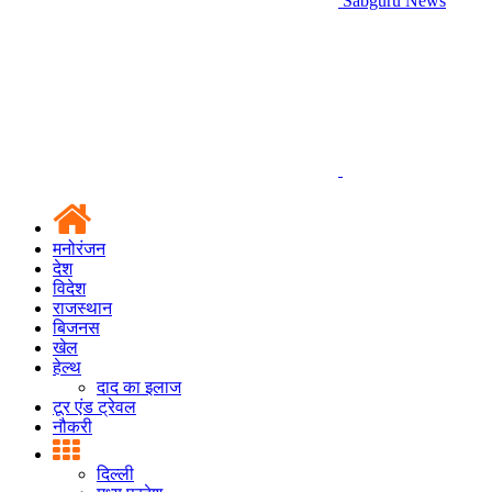
Sabguru News
मनोरंजन
देश
विदेश
राजस्थान
बिजनस
खेल
हेल्थ
दाद का इलाज
टूर एंड ट्रेवल
नौकरी
दिल्ली