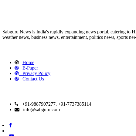
ABOUT US
Sabguru News is India's rapidly expanding news portal, catering to H
weather news, business news, entertainment, politics news, sports news
QUICK LINKS
Home
E-Paper
Privacy Policy
Contact Us
CONTACT DETAILS
+91-9887907277, +91-7737385114
info@sabguru.com