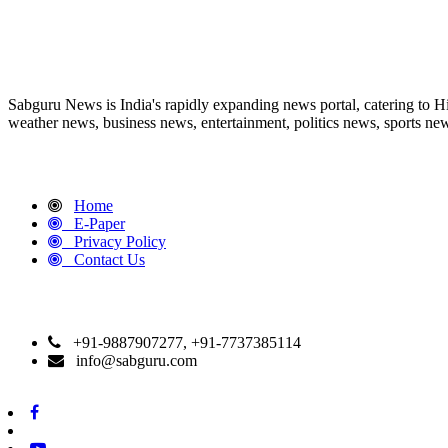
ABOUT US
Sabguru News is India's rapidly expanding news portal, catering to H
weather news, business news, entertainment, politics news, sports news
QUICK LINKS
Home
E-Paper
Privacy Policy
Contact Us
CONTACT DETAILS
+91-9887907277, +91-7737385114
info@sabguru.com