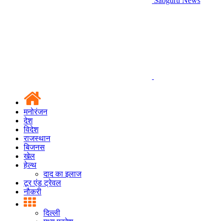
Sabguru News
मनोरंजन
देश
विदेश
राजस्थान
बिजनस
खेल
हेल्थ
दाद का इलाज
टूर एंड ट्रेवल
नौकरी
दिल्ली