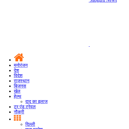
Sabguru News
मनोरंजन
देश
विदेश
राजस्थान
बिजनस
खेल
हेल्थ
दाद का इलाज
टूर एंड ट्रेवल
नौकरी
दिल्ली