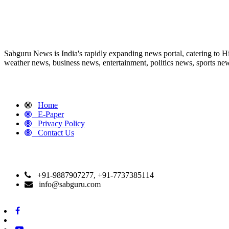
ABOUT US
Sabguru News is India's rapidly expanding news portal, catering to H
weather news, business news, entertainment, politics news, sports news
QUICK LINKS
Home
E-Paper
Privacy Policy
Contact Us
CONTACT DETAILS
+91-9887907277, +91-7737385114
info@sabguru.com