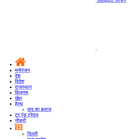
Sabguru News
मनोरंजन
देश
विदेश
राजस्थान
बिजनस
खेल
हेल्थ
दाद का इलाज
टूर एंड ट्रेवल
नौकरी
दिल्ली