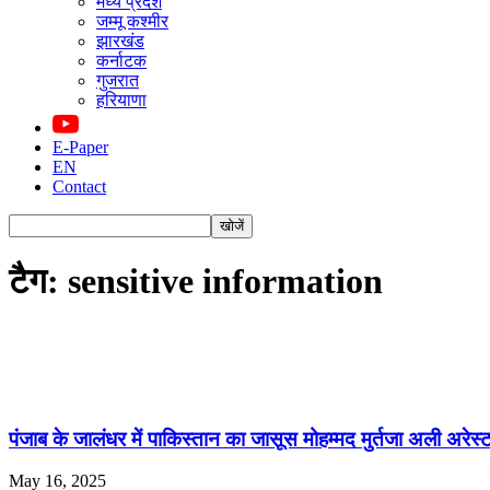
मध्य प्रदेश
जम्मू कश्मीर
झारखंड
कर्नाटक
गुजरात
हरियाणा
E-Paper
EN
Contact
टैग: sensitive information
पंजाब के जालंधर में पाकिस्तान का जासूस मोहम्मद मुर्तजा अली अरेस्
May 16, 2025