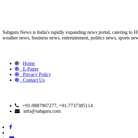
ABOUT US
Sabguru News is India's rapidly expanding news portal, catering to H
weather news, business news, entertainment, politics news, sports news
QUICK LINKS
Home
E-Paper
Privacy Policy
Contact Us
CONTACT DETAILS
+91-9887907277, +91-7737385114
info@sabguru.com