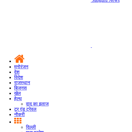
Sabguru News
मनोरंजन
देश
विदेश
राजस्थान
बिजनस
खेल
हेल्थ
दाद का इलाज
टूर एंड ट्रेवल
नौकरी
दिल्ली