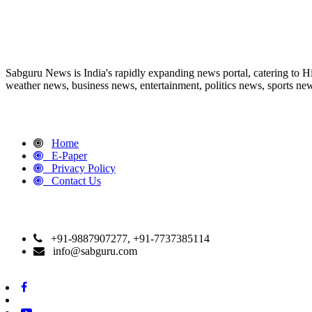
ABOUT US
Sabguru News is India's rapidly expanding news portal, catering to H
weather news, business news, entertainment, politics news, sports news
QUICK LINKS
Home
E-Paper
Privacy Policy
Contact Us
CONTACT DETAILS
+91-9887907277, +91-7737385114
info@sabguru.com