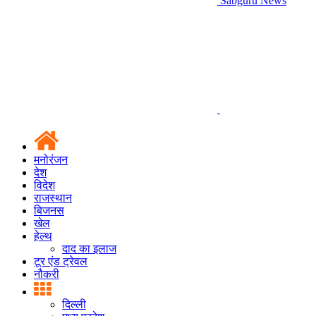
Sabguru News
मनोरंजन
देश
विदेश
राजस्थान
बिजनस
खेल
हेल्थ
दाद का इलाज
टूर एंड ट्रेवल
नौकरी
दिल्ली