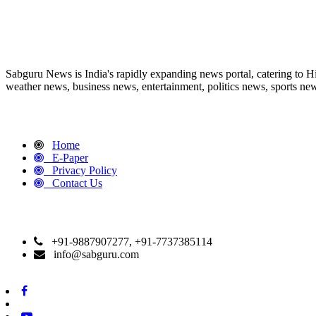
ABOUT US
Sabguru News is India's rapidly expanding news portal, catering to H
weather news, business news, entertainment, politics news, sports news
QUICK LINKS
Home
E-Paper
Privacy Policy
Contact Us
CONTACT DETAILS
+91-9887907277, +91-7737385114
info@sabguru.com