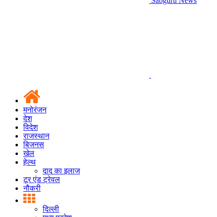
Sabguru News
मनोरंजन
देश
विदेश
राजस्थान
बिजनस
खेल
हेल्थ
दाद का इलाज
टूर एंड ट्रेवल
नौकरी
दिल्ली