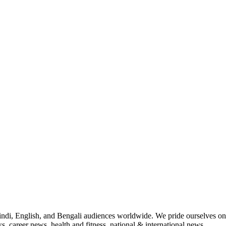
indi, English, and Bengali audiences worldwide. We pride ourselves on 
, career news, health and fitness, national & international news.