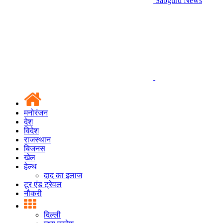
Sabguru News
मनोरंजन
देश
विदेश
राजस्थान
बिजनस
खेल
हेल्थ
दाद का इलाज
टूर एंड ट्रेवल
नौकरी
दिल्ली