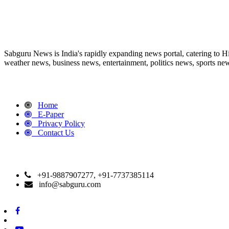
ABOUT US
Sabguru News is India's rapidly expanding news portal, catering to H
weather news, business news, entertainment, politics news, sports news
QUICK LINKS
Home
E-Paper
Privacy Policy
Contact Us
CONTACT DETAILS
+91-9887907277, +91-7737385114
info@sabguru.com