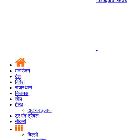
Sabguru News
मनोरंजन
देश
विदेश
राजस्थान
बिजनस
खेल
हेल्थ
दाद का इलाज
टूर एंड ट्रेवल
नौकरी
दिल्ली