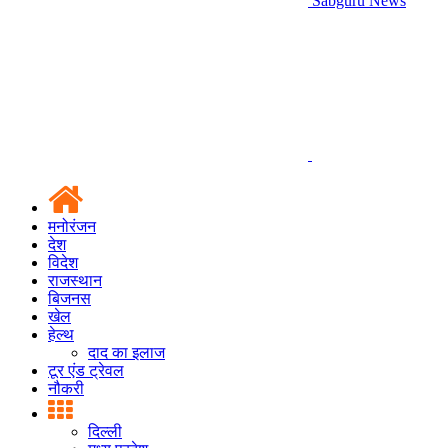
Sabguru News
मनोरंजन
देश
विदेश
राजस्थान
बिजनस
खेल
हेल्थ
दाद का इलाज
टूर एंड ट्रेवल
नौकरी
दिल्ली