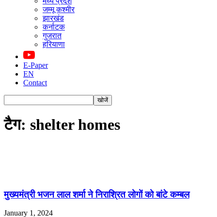
मध्य प्रदेश
जम्मू कश्मीर
झारखंड
कर्नाटक
गुजरात
हरियाणा
E-Paper
EN
Contact
टैग: shelter homes
मुख्यमंत्री भजन लाल शर्मा ने निराश्रित लोगों को बांटे कम्बल
January 1, 2024