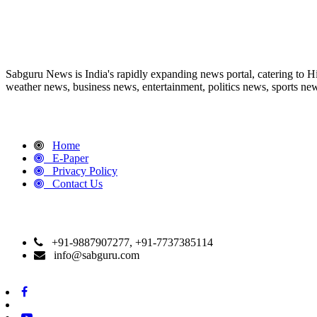
ABOUT US
Sabguru News is India's rapidly expanding news portal, catering to H
weather news, business news, entertainment, politics news, sports news
QUICK LINKS
Home
E-Paper
Privacy Policy
Contact Us
CONTACT DETAILS
+91-9887907277, +91-7737385114
info@sabguru.com