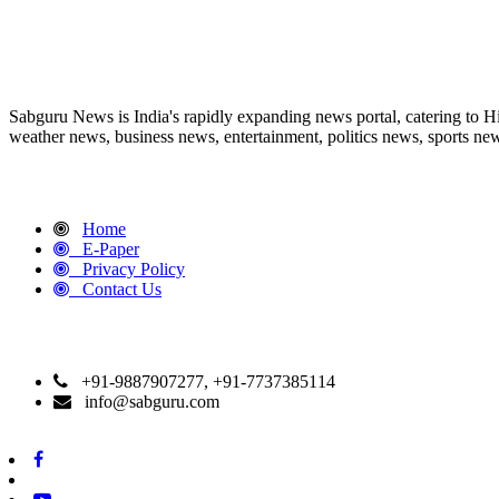
ABOUT US
Sabguru News is India's rapidly expanding news portal, catering to H
weather news, business news, entertainment, politics news, sports news
QUICK LINKS
Home
E-Paper
Privacy Policy
Contact Us
CONTACT DETAILS
+91-9887907277, +91-7737385114
info@sabguru.com