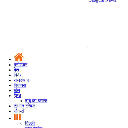
Sabguru News
मनोरंजन
देश
विदेश
राजस्थान
बिजनस
खेल
हेल्थ
दाद का इलाज
टूर एंड ट्रेवल
नौकरी
दिल्ली