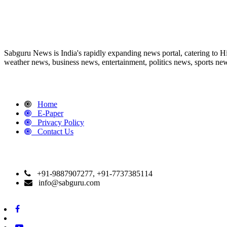
ABOUT US
Sabguru News is India's rapidly expanding news portal, catering to H
weather news, business news, entertainment, politics news, sports news
QUICK LINKS
Home
E-Paper
Privacy Policy
Contact Us
CONTACT DETAILS
+91-9887907277, +91-7737385114
info@sabguru.com