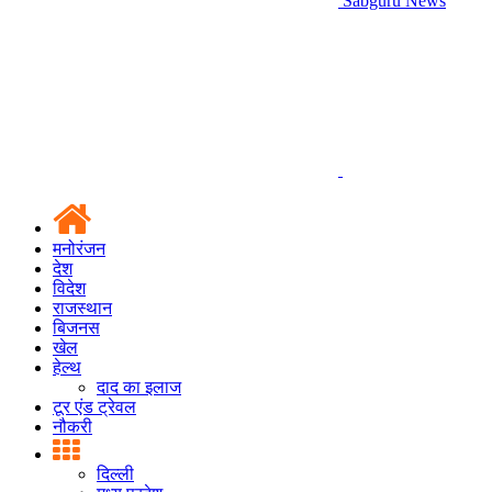
Sabguru News
मनोरंजन
देश
विदेश
राजस्थान
बिजनस
खेल
हेल्थ
दाद का इलाज
टूर एंड ट्रेवल
नौकरी
दिल्ली