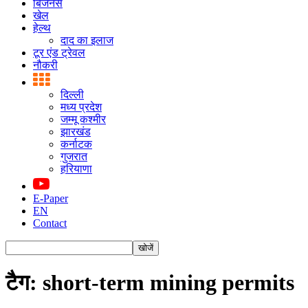
बिजनस
खेल
हेल्थ
दाद का इलाज
टूर एंड ट्रेवल
नौकरी
दिल्ली
मध्य प्रदेश
जम्मू कश्मीर
झारखंड
कर्नाटक
गुजरात
हरियाणा
E-Paper
EN
Contact
टैग: short-term mining permits