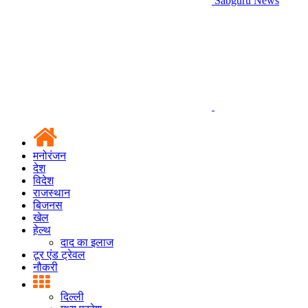
Sabguru News
मनोरंजन
देश
विदेश
राजस्थान
बिजनस
खेल
हेल्थ
दाद का इलाज
टूर एंड ट्रेवल
नौकरी
दिल्ली