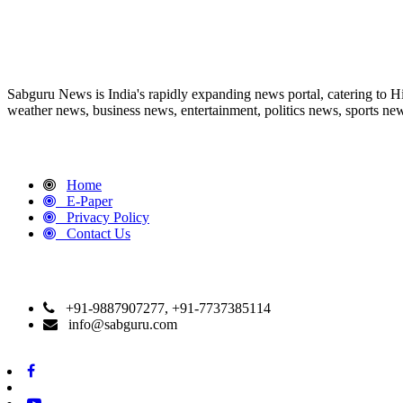
ABOUT US
Sabguru News is India's rapidly expanding news portal, catering to H
weather news, business news, entertainment, politics news, sports news
QUICK LINKS
Home
E-Paper
Privacy Policy
Contact Us
CONTACT DETAILS
+91-9887907277, +91-7737385114
info@sabguru.com