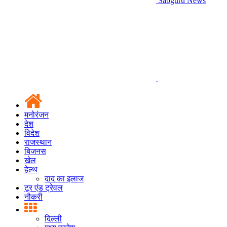
Sabguru News
मनोरंजन
देश
विदेश
राजस्थान
बिजनस
खेल
हेल्थ
दाद का इलाज
टूर एंड ट्रेवल
नौकरी
दिल्ली