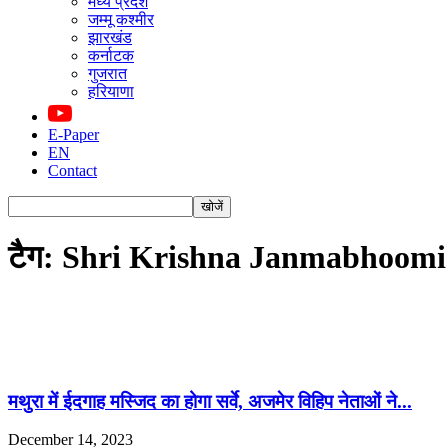
मध्य प्रदेश
जम्मू कश्मीर
झारखंड
कर्नाटक
गुजरात
हरियाणा
E-Paper
EN
Contact
टैग: Shri Krishna Janmabhoomi
मथुरा में ईदगाह मस्जिद का होगा सर्वे, अजमेर विहिप नेताओं ने...
December 14, 2023