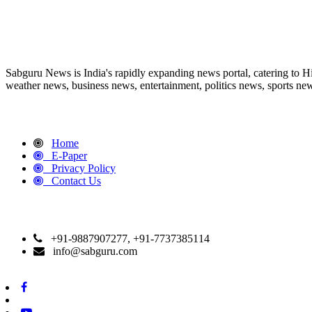
ABOUT US
Sabguru News is India's rapidly expanding news portal, catering to H
weather news, business news, entertainment, politics news, sports news
QUICK LINKS
Home
E-Paper
Privacy Policy
Contact Us
CONTACT DETAILS
+91-9887907277, +91-7737385114
info@sabguru.com