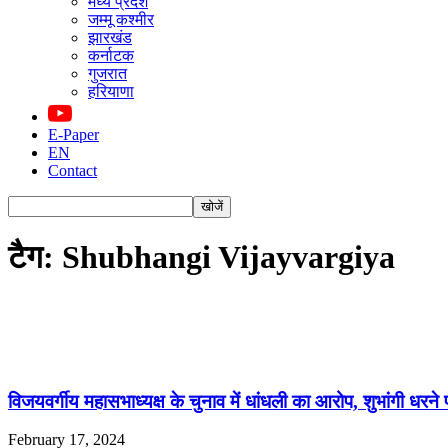
मध्य प्रदेश
जम्मू कश्मीर
झारखंड
कर्नाटक
गुजरात
हरियाणा
E-Paper
EN
Contact
टैग: Shubhangi Vijayvargiya
विजयवर्गीय महासभाध्यक्ष के चुनाव में धांधली का आरोप, शुभांगी धरने 
February 17, 2024