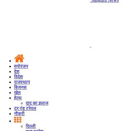
Sabguru News
मनोरंजन
देश
विदेश
राजस्थान
बिजनस
खेल
हेल्थ
दाद का इलाज
टूर एंड ट्रेवल
नौकरी
दिल्ली