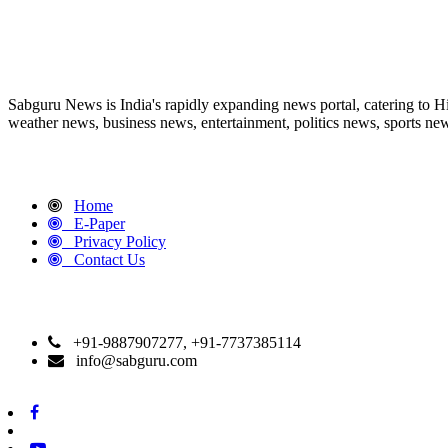
ABOUT US
Sabguru News is India's rapidly expanding news portal, catering to H
weather news, business news, entertainment, politics news, sports news
QUICK LINKS
Home
E-Paper
Privacy Policy
Contact Us
CONTACT DETAILS
+91-9887907277, +91-7737385114
info@sabguru.com