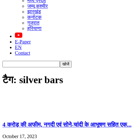
मध्य प्रदेश
जम्मू कश्मीर
झारखंड
कर्नाटक
गुजरात
हरियाणा
E-Paper
EN
Contact
टैग: silver bars
4 करोड़ की अफीम, नगदी एवं सोने-चांदी के आभूषण सहित एक...
October 17, 2023