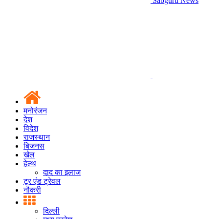
Sabguru News
मनोरंजन
देश
विदेश
राजस्थान
बिजनस
खेल
हेल्थ
दाद का इलाज
टूर एंड ट्रेवल
नौकरी
दिल्ली