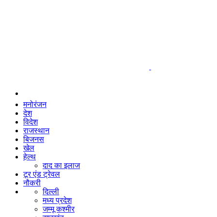
मनोरंजन
देश
विदेश
राजस्थान
बिजनस
खेल
हेल्थ
दाद का इलाज
टूर एंड ट्रेवल
नौकरी
दिल्ली
मध्य प्रदेश
जम्मू कश्मीर