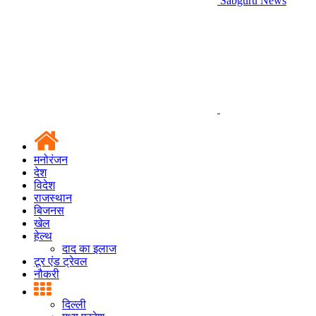
Sabguru News
मनोरंजन
देश
विदेश
राजस्थान
बिजनस
खेल
हेल्थ
दाद का इलाज
टूर एंड ट्रेवल
नौकरी
दिल्ली