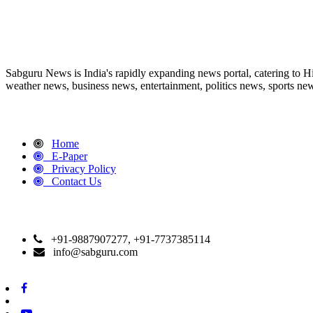
ABOUT US
Sabguru News is India's rapidly expanding news portal, catering to H
weather news, business news, entertainment, politics news, sports news
QUICK LINKS
Home
E-Paper
Privacy Policy
Contact Us
CONTACT DETAILS
+91-9887907277, +91-7737385114
info@sabguru.com