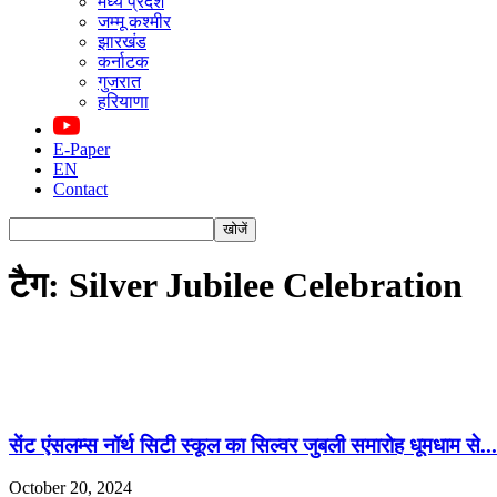
मध्य प्रदेश
जम्मू कश्मीर
झारखंड
कर्नाटक
गुजरात
हरियाणा
E-Paper
EN
Contact
टैग: Silver Jubilee Celebration
सेंट एंसलम्स नॉर्थ सिटी स्कूल का सिल्वर जुबली समारोह धूमधाम से...
October 20, 2024